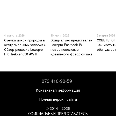
4 августа 2026
30 июля 2026
3 марта 2026
Съёмка дикой природы в
Официально представлен
СОВЕТЫ ОТ
экстремальных условиях.
Lowepro Fastpack IV -
Как чистить
Обзор рюкзака Lowepro
новое поколение
обслуживат
Pro Trekker 650 AW II
идеального фоторюкзака
073 410-90-59
Контактная информация
Полная версия сайта
© 2014—2026
ОФИЦИАЛЬНЫЙ ПРЕДСТАВИТЕЛЬ