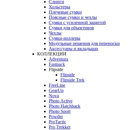
Слинги
Хольстеры
Плечевые сумки
Поясные сумки и чехлы
Сумки с усиленной защитой
Сумки для объективов
Чехлы
Сумки-роллеры
Модульные решения для переноски
Аксессуары и вкладыши
КОЛЛЕКЦИИ
Adventura
Fastpack
Flipside
Flipside
Flipside Trek
FreeLine
GearUp
Nova
Photo Active
Photo Hatchback
Photo Sport
Powder
ProTactic
Pro Trekker