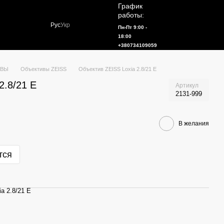
График
работы:
Рус
Укр
Пн-Пт 9:00 -
18:00
+380734109059
ИВЫ
Объективы ZEISS
Объектив ZEISS Loxia 2.8/21 E
2.8/21 E
Артикул
2131-999
В желания
тся
a 2.8/21 E