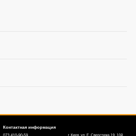
Контактная информация
073 410-90-59
г. Киев, ул. Е. Сверстюка 19, 10й