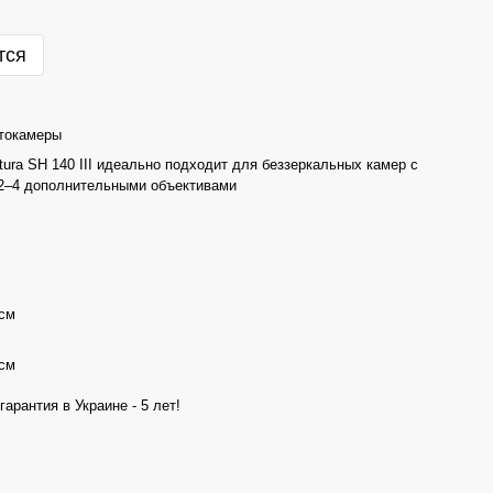
тся
токамеры
tura SH 140 III идеально подходит для беззеркальных камер с
 2–4 дополнительными объективами
 см
 см
арантия в Украине - 5 лет!