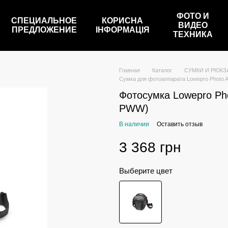
ФОТО И
СПЕЦИАЛЬНОЕ
КОРИСНА
ВИДЕО
ПРЕДЛОЖЕНИЕ
ІНФОРМАЦІЯ
ТЕХНИКА
Главная
Каталог
СУМКИ И РЮКЗ
Сумка для фотоаппарата Lowepro Photo 
Фотосумка Lowepro Pho
PWW)
В наличии
Оставить отзыв
3 368 грн
Выберите цвет