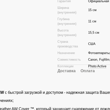
Гарантия
Официальная г
Ширина
15 см
(внутренняя)
Глубина
11 см
(внутренняя)
Высота
15,5 см
(внутренняя)
Страна
США
производства
Назначение
Фотоаппараты
Совместимость
Canon, Fujifil
Коллекции
Photo Active
Доставка
Оплата
AW
с быстрой загрузкой и доступом - надежная защита Ваш
чениях;
ather AW Cover ™, который защищает снаряжение от дождя