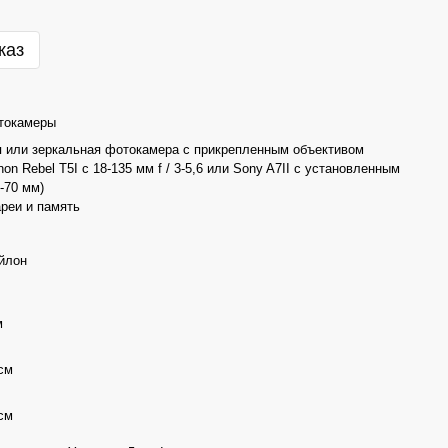
каз
токамеры
я или зеркальная фотокамера с прикрепленным объективом
on Rebel T5I с 18-135 мм f / 3-5,6 или Sony A7II с установленным
-70 мм)
реи и память
йлон
м
 см
 см