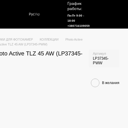
График
работы:
Рус
Укр
Пн-Пт 9:00 -
18:00
+380734109059
АКИ ДЛЯ ФОТОКАМЕР
КОЛЛЕКЦИИ
Photo Active
Active TLZ 45 AW (LP37345-PWW)
to Active TLZ 45 AW (LP37345-
Артикул
LP37345-
PWW
В желания