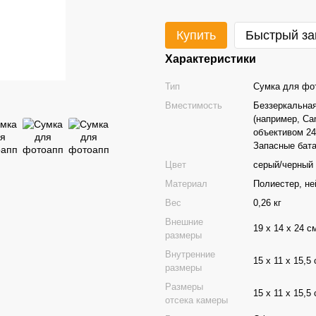
Купить
Быстрый за
Характеристики
Тип
Сумка для фо
Вместимость
Беззеркальна
(например, Can
объективом 24
Запасные бата
Цвет
серый/черный
Материал
Полиестер, не
Вес
0,26 кг
Внешние
19 х 14 х 24 с
размеры
Внутренние
15 х 11 х 15,5
размеры
Размеры
15 х 11 х 15,5
отсека камеры