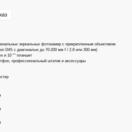
каз
иональных зеркальных фотокамер с прикрепленным объективом
on D4S с диагональю до 70-200 мм f / 2,8 или 300 мм)
ук и 10 "" планшет
тфон, профессиональный штатив и аксессуары
естер
м
м
м