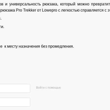
ов и универсальность рюкзака, который можно преврати
кзака Pro Trekker от Lowepro с легкостью справляется с 
.
ги.
е к месту назначения без промедления.
Войти с помощью