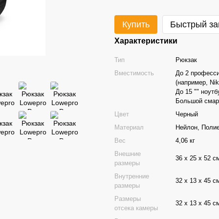
Купить
Быстрый за
Характеристики
Тип
Рюкзак
Вместимость
До 2 професс
(например, Nik
До 15 "" ноутб
Большой смар
Цвет
Черный
Материал
Нейлон, Поли
Вес
4,06 кг
Внешние
36 х 25 х 52 с
размеры
Внутренние
32 х 13 х 45 с
размеры
Размеры
32 х 13 х 45 с
отсека камеры