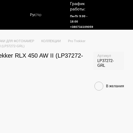
График
работы:
Рус
Укр
Пн-Пт 9:00 -
18:00
+380734109059
АКИ ДЛЯ ФОТОКАМЕР
КОЛЛЕКЦИИ
Pro Trekker
II (LP37272-GRL)
ekker RLX 450 AW II (LP37272-
Артикул
LP37272-
GRL
В желания