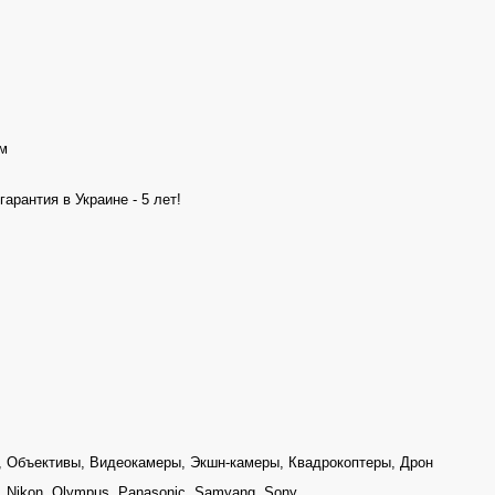
см
арантия в Украине - 5 лет!
, Объективы, Видеокамеры, Экшн-камеры, Квадрокоптеры, Дрон
m, Nikon, Olympus, Panasonic, Samyang, Sony