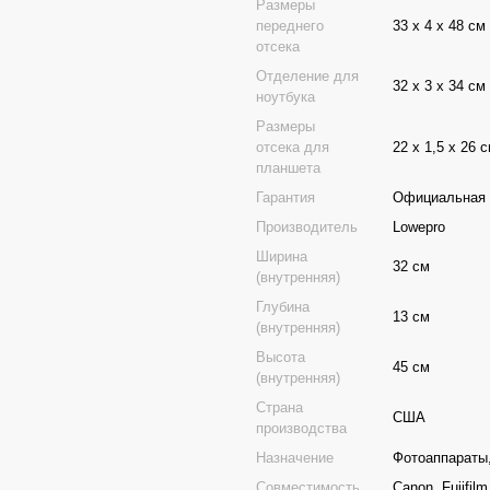
Размеры
переднего
33 х 4 х 48 см
отсека
Отделение для
32 х 3 х 34 см
ноутбука
Размеры
отсека для
22 х 1,5 х 26 
планшета
Гарантия
Официальная г
Производитель
Lowepro
Ширина
32 см
(внутренняя)
Глубина
13 см
(внутренняя)
Высота
45 см
(внутренняя)
Страна
США
производства
Назначение
Фотоаппараты
Совместимость
Canon, Fujifil